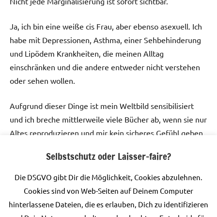
Nicht jede Marginalisierung ist sofort sichtbar.
Ja, ich bin eine weiße cis Frau, aber ebenso asexuell. Ich
habe mit Depressionen, Asthma, einer Sehbehinderung
und Lipödem Krankheiten, die meinen Alltag
einschränken und die andere entweder nicht verstehen
oder sehen wollen.
Aufgrund dieser Dinge ist mein Weltbild sensibilisiert
und ich breche mittlerweile viele Bücher ab, wenn sie nur
Altes reproduzieren und mir kein sicheres Gefühl geben
können.
Selbstschutz oder Laisser-faire?
Aber gerade in der Literatur brauchen wir ein sicheres
Die DSGVO gibt Dir die Möglichkeit, Cookies abzulehnen.
Gefühl, wenn der Alltag noch nicht so weit ist wie unsere
Cookies sind von Web-Seiten auf Deinem Computer
Fantasie. Dann ist Literatur die perfekte Zuflucht.
hinterlassene Dateien, die es erlauben, Dich zu identifizieren
Weltenruder möchte diese Literatur veröffentlichen.