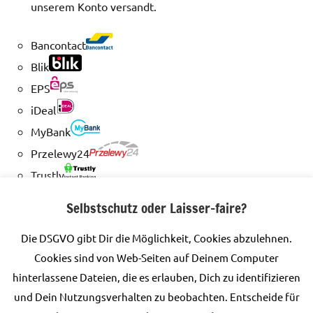
unserem Konto versandt.
Bancontact
Blik
EPS
iDeal
MyBank
Przelewy24
Trustly
Multibanco
Selbstschutz oder Laisser-faire?
PayPal
Die DSGVO gibt Dir die Möglichkeit, Cookies abzulehnen.
Mit PayPal zahlen. Kreditkartenzahlung ist über
Cookies sind von Web-Seiten auf Deinem Computer
Paypal möglich. Nach Absenden der Bestellungen
hinterlassene Dateien, die es erlauben, Dich zu identifizieren
werden Sie zu Paypal weitergeleitet.
und Dein Nutzungsverhalten zu beobachten. Entscheide für