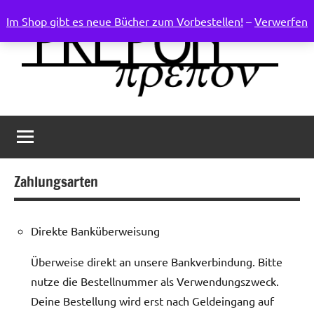
Zum
Im Shop gibt es neue Bücher zum Vorbestellen!
–
Verwerfen
Inhalt
springen
Weltenruder
Verlag
für
progressive
Phantastik
Zahlungsarten
Direkte Banküberweisung
Überweise direkt an unsere Bankverbindung. Bitte
nutze die Bestellnummer als Verwendungszweck.
Deine Bestellung wird erst nach Geldeingang auf