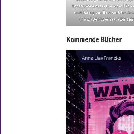
Konstrukte eines realen oder fikti
unabhängig von ihrer sozialen, kul
finanziellen oder sexuellen Her
Kommende Bücher