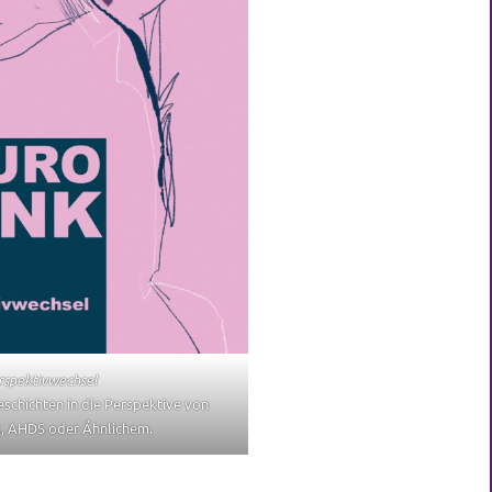
rspektivwechsel
eschichten in die Perspektive von
, AHDS oder Ähnlichem.