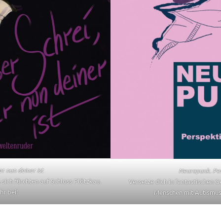
er nun deiner ist
Neuropunk. Pe
sich fürchten auf Schloss Plötzkau.
Versetze dich in fantastischen G
hr bei!
Menschen mit Autismus