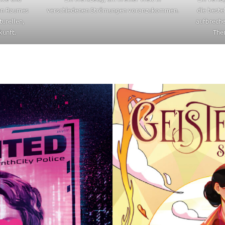
ven Raumes
verschiedenen Strömungen voranzukommen.
die beste
turellen,
aufbreche
kunft.
Them