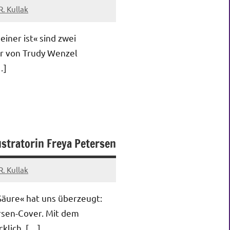
R. Kullak
einer ist« sind zwei
er von Trudy Wenzel
…]
ustratorin Freya Petersen
R. Kullak
Säure« hat uns überzeugt:
rsen-Cover. Mit dem
cklich.
[…]