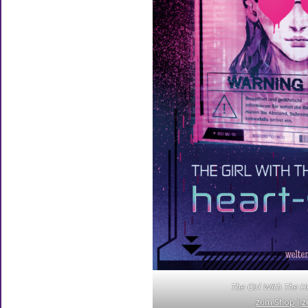
The Girl With The H
zum Shop
|
z