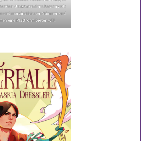
henden Strukturen der Literaturwelt
n und marginalisierten Stimmen und
en eine Plattform bieten will.