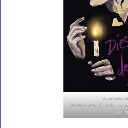
Dieser Schrei, d
Die neue Frau von Baron Stein muss 
Stehe i