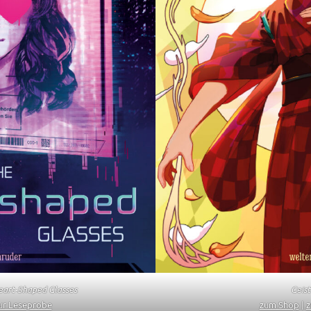
eart-Shaped Glasses
Geist
ur Leseprobe
zum Shop
|
z