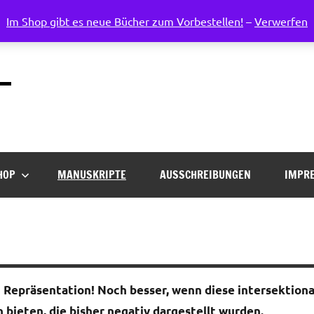
Im Shop gibt es neue Bücher zum Vorbestellen!
–
Verwerfen
Weltenruder
Verlag
für
progressive
Phantastik
HOP
MANUSKRIPTE
AUSSCHREIBUNGEN
IMPR
Repräsentation! Noch besser, wenn diese intersektiona
bieten, die bisher negativ dargestellt wurden.