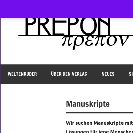
Zum
Inhalt
springen
WELTENRUDER
ÜBER DEN VERLAG
NEUES
S
Manuskripte
Wir suchen Manuskripte mit 
Lösungen für jene Menschen 