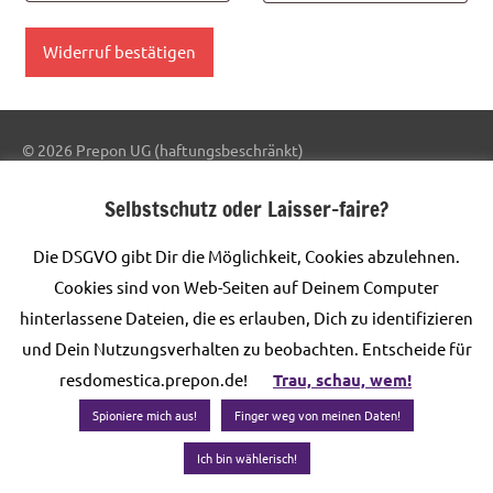
Widerruf bestätigen
© 2026 Prepon UG (haftungsbeschränkt)
WordPress-Theme: Dynamico von ThemeZee.
Selbstschutz oder Laisser-faire?
Die DSGVO gibt Dir die Möglichkeit, Cookies abzulehnen.
Vertrag widerrufen
Cookies sind von Web-Seiten auf Deinem Computer
hinterlassene Dateien, die es erlauben, Dich zu identifizieren
und Dein Nutzungsverhalten zu beobachten. Entscheide für
resdomestica.prepon.de!
Trau, schau, wem!
Spioniere mich aus!
Finger weg von meinen Daten!
Ich bin wählerisch!