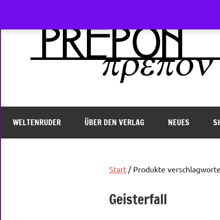
Zum
Inhalt
springen
WELTENRUDER
ÜBER DEN VERLAG
NEUES
S
Start
/ Produkte verschlagwortet
Geisterfall