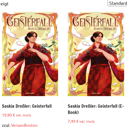
eigt
Saskia Dreßler: Geisterfall
Saskia Dreßler: Geisterfall (E-
Book)
19,90
€
inkl. MwSt.
7,49
€
inkl. MwSt.
zzgl.
Versandkosten