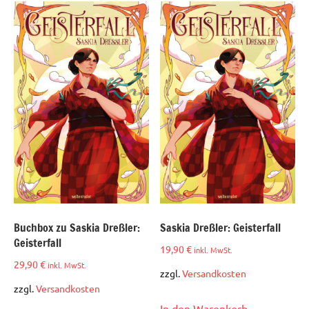
Buchbox zu Saskia Dreßler:
Saskia Dreßler: Geisterfall
Geisterfall
19,90
€
inkl. MwSt.
29,90
€
inkl. MwSt.
zzgl.
Versandkosten
zzgl.
Versandkosten
In den Warenkorb