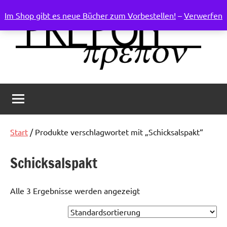
Zum
Im Shop gibt es neue Bücher zum Vorbestellen!
–
Verwerfen
Inhalt
springen
Weltenruder
Verlag
für
progressive
Phantastik
Start
/ Produkte verschlagwortet mit „Schicksalspakt“
Schicksalspakt
Alle 3 Ergebnisse werden angezeigt