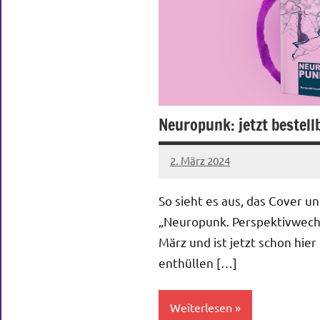
Neuropunk: jetzt bestell
2. März 2024
Melanie
Keine
Schneider
Kommentare
So sieht es aus, das Cover u
„Neuropunk. Perspektivwechs
März und ist jetzt schon hier
enthüllen […]
Weiterlesen