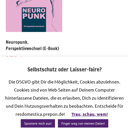
Neuropunk.
Perspektivwechsel (E-Book)
4,49
€
inkl. MwSt.
Selbstschutz oder Laisser-faire?
In den Warenkorb
Die DSGVO gibt Dir die Möglichkeit, Cookies abzulehnen.
Cookies sind von Web-Seiten auf Deinem Computer
hinterlassene Dateien, die es erlauben, Dich zu identifizieren
© 2026 Prepon UG (haftungsbeschränkt)
und Dein Nutzungsverhalten zu beobachten. Entscheide für
resdomestica.prepon.de!
Trau, schau, wem!
WordPress-Theme: Dynamico von ThemeZee.
Spioniere mich aus!
Finger weg von meinen Daten!