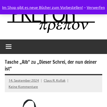
Zum
Im Shop gibt es neue Bücher zum Vorbestellen!
–
Verwerfen
Inhalt
springen
Weltenruder
Verlag
für
progressive
Phantastik
Tasche „Alb“ zu „Dieser Schrei, der nun deiner
ist“
14. September 2024
Claus R. Kullak
Keine Kommentare