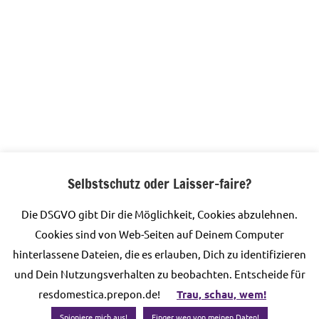
Selbstschutz oder Laisser-faire?
Die DSGVO gibt Dir die Möglichkeit, Cookies abzulehnen.
Diese Website verwendet Akismet, um Spam zu
Cookies sind von Web-Seiten auf Deinem Computer
reduzieren.
Erfahre, wie deine Kommentardaten
hinterlassene Dateien, die es erlauben, Dich zu identifizieren
verarbeitet werden.
und Dein Nutzungsverhalten zu beobachten. Entscheide für
resdomestica.prepon.de!
Trau, schau, wem!
Spioniere mich aus!
Finger weg von meinen Daten!
© 2026 Prepon UG (haftungsbeschränkt)